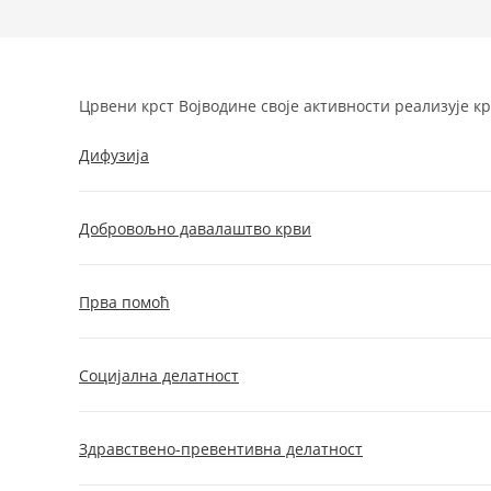
Црвени крст Војводине своје активности реализује кр
Дифузија
Добровољно давалаштво крви
Прва помоћ
Социјална делатност
Здравствено-превентивна делатност