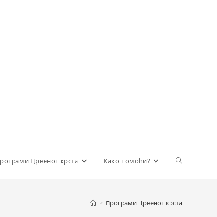
Toggle
рограми Црвеног крста
Како помоћи?
website
>
Програми Црвеног крста