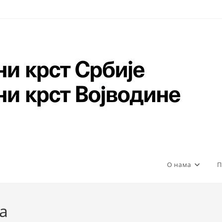
О нама
П
а