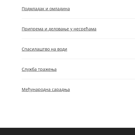
Подмладак и омладина
Припрема и деловање у несрећама
Спасилаштво на води
Служба тражења
Међународна сарадња