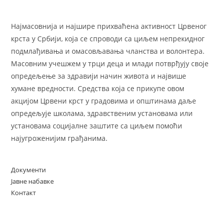
Најмасовнија и најшире прихваћена активност Црвеног
крста у Србији, која се спроводи са циљем непрекидног
подмлађивања и омасовљавања чланства и волонтера.
Масовним учешжем у трци деца и млади потврђују своје
опредељење за здравији начин живота и највише
хумане вредности. Средства која се прикупе овом
акцијом Црвени крст у градовима и општинама даље
опредељује школама, здравственим установама или
установама социјалне заштите са циљем помоћи
најугроженијим грађанима.
Документи
Јавне набавке
Контакт