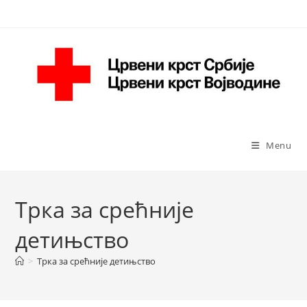
Skip
to
content
Menu
Трка за срећније
детињство
>
Трка за срећније детињство