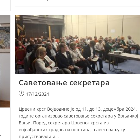
Компанији
“Фиорано”
На
Донацији
Возила
Црвеном
Крсту
Војводине
Саветовање секретара
Post
17/12/2024
published:
Црвени крст Војводине је од 11. до 13. децембра 2024.
године организовао саветовање секретара у Врњачкој
Бањи. Поред секретара Црвеног крста из
војвођанских градова и општина, саветовању су
у
присуствовали и…