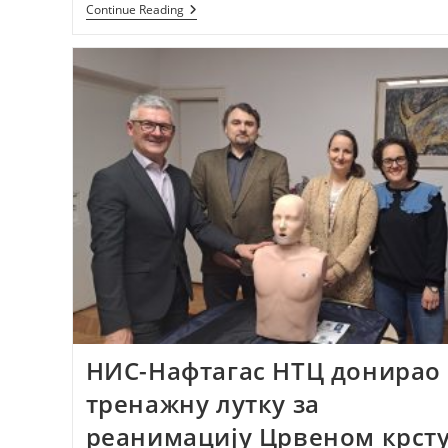
Постани
Continue Reading
Спасилац
На
Води
–
Одговорност,
Вештина
И
Прилика
Да
Спасиш
Живот!
НИС-Нафтагас НТЦ донирао
тренажну лутку за
реанимацију Црвеном крст