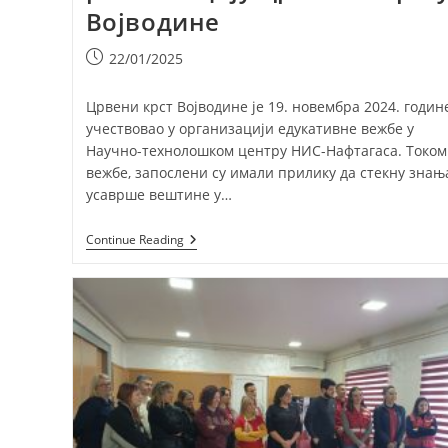
Војводине
Post
22/01/2025
published:
Црвени крст Војводине је 19. новембра 2024. годин
учествовао у организацији едукативне вежбе у
Научно-технолошком центру НИС-Нафтагаса. Током
вежбе, запослени су имали прилику да стекну знањ
усаврше вештине у…
НИС-
Continue Reading
Нафтагас
НТЦ
Донирао
Тренажну
Лутку
За
Реанимацију
Црвеном
Крсту
Војводине