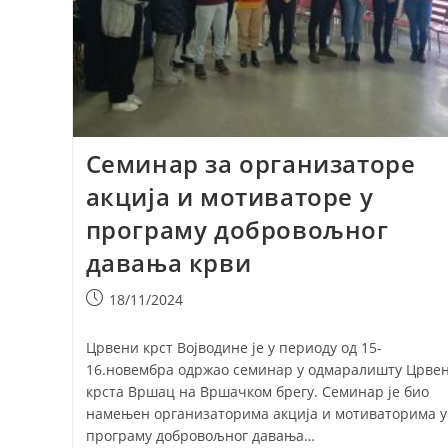
Семинар за организаторе
акција и мотиваторе у
програму добровољног
давања крви
Post
18/11/2024
published:
Црвени крст Војводине је у периоду од 15-
16.новембра одржао семинар у одмаралишту Црвен
крста Вршац на Вршачком брегу. Семинар је био
намењен организаторима акција и мотиваторима у
програму добровољног давања…