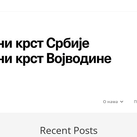
О нама
П
Recent Posts