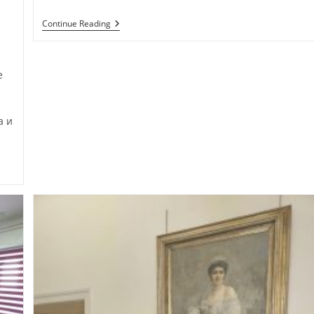
Саветовање
Continue Reading
Секретара
е
а и