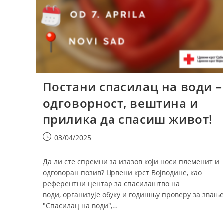
Постани спасилац на води –
одговорност, вештина и
прилика да спасиш живот!
Post
03/04/2025
published:
Да ли сте спремни за изазов који носи племенит и
одговоран позив? Црвени крст Војводине, као
референтни центар за спасилаштво на
води, организује обуку и годишњу проверу за звањ
"Спасилац на води",…