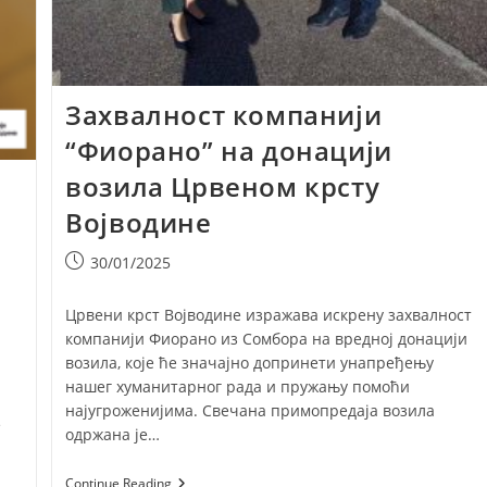
Захвалност компанији
“Фиорано” на донацији
возила Црвеном крсту
Војводине
Post
30/01/2025
published:
Црвени крст Војводине изражава искрену захвалност
компанији Фиорано из Сомбора на вредној донацији
возила, које ће значајно допринети унапређењу
нашег хуманитарног рада и пружању помоћи
најугроженијима. Свечана примопредаја возила
е
одржана је…
Захвалност
Continue Reading