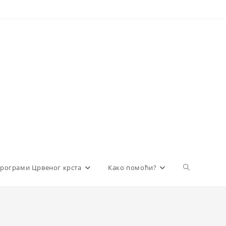
Toggle
рограми Црвеног крста
Како помоћи?
website