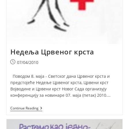
Недеља Црвеног крста
Post
07/04/2010
published:
Поводом 8. маја - Светског дана Црвеног крста и
предстојеће Недеље Црвеног крста, Црвени крст
Војводине и Црвени крст Новог Сада организују
конференцију за новинаре 07. маја (петак) 2010.…
Недеља
Continue Reading
Црвеног
Крста