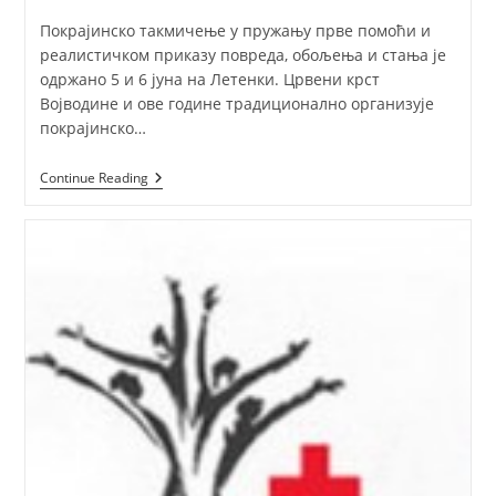
Покрајинско такмичење у пружању прве помоћи и
реалистичком приказу повреда, обољења и стања је
одржано 5 и 6 јуна на Летенки. Црвени крст
Војводине и ове године традиционално организује
покрајинско…
Покрајинско
Continue Reading
Такмичење
У
Пружању
Прве
Помоћи
И
Реалистичком
Приказу
Повреда,
Обољења
И
Стања
2010