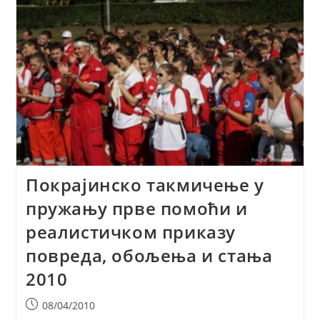
Покрајинско такмичење у
пружању прве помоћи и
реалистичком приказу
повреда, обољења и стања
2010
Post
08/04/2010
published: