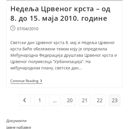
Недеља Црвеног крста – од
8. до 15. маја 2010. године
Post
07/04/2010
published:
Светски дан Црвеног крста 8. мај и Недеља Црвеног
крста биће обележени темом коју је определила
Међународна Федерација друштава Црвеног крста и
Црвеног полумесеца ’’Урбанизација’’. На
међународном плану, светски дан…
Недеља
Continue Reading
Црвеног
Крста
–
Од
1
…
20
21
22
23
Go to the previous page
8.
До
15.
Маја
Документи
2010.
Године
Јавне набавке