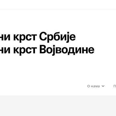
О нама
П