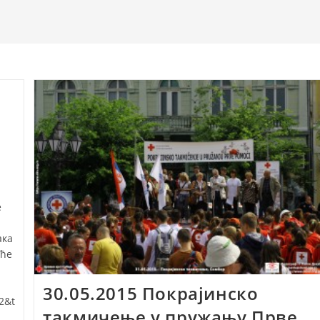
е
ака
аће
30.05.2015 Покрајинско
2&t
такмичење у пружању Прве