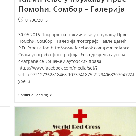
Помоћи, Сомбор – Галерија
Post
01/06/2015
published:
30.05.2015 Покрајинско такмичење у пружању Прве
Помоћи, Сомбор – Галерија Фотограф: Павле Дакић-
P.D. Production http://www.facebook.com/pdmediapro
Свака употреба фотографија, без одобрења аутора
сматраће се кршењем ауторских права!
https://www.facebook.com/media/set/?
set=a.972127262818468.1073741875.212940632070472&t
ype=3
30.05.2015
Continue Reading
Покрајинско
Такмичење
У
Пружању
Прве
Помоћи,
Сомбор
–