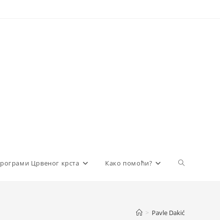
Toggle
рограми Црвеног крста
Како помоћи?
website
>
Pavle Dakić