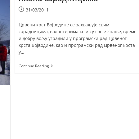
Post
31/03/2011
published:
Црвени крст Војводине се захваљује свим
сарадницима, волонтерима који су своје знање, време
и добру вољу уградили у програмски рад Црвеног
крста Војводине, као и програмски рад Црвеног крста
у…
Хвала
Continue Reading
Сарадницима