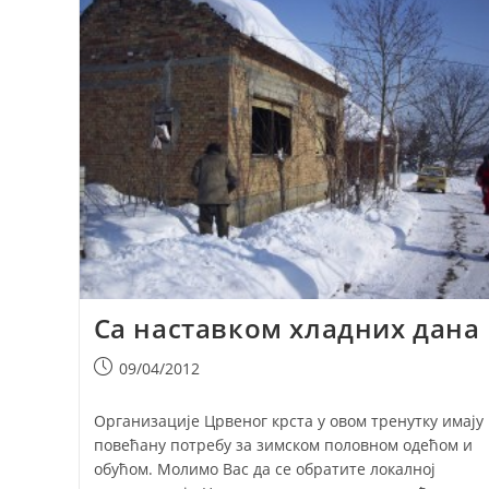
Са наставком хладних дана
Post
09/04/2012
published:
Организације Црвеног крста у овом тренутку имају
повећану потребу за зимском половном одећом и
обућом. Молимо Вас да се обратите локалној