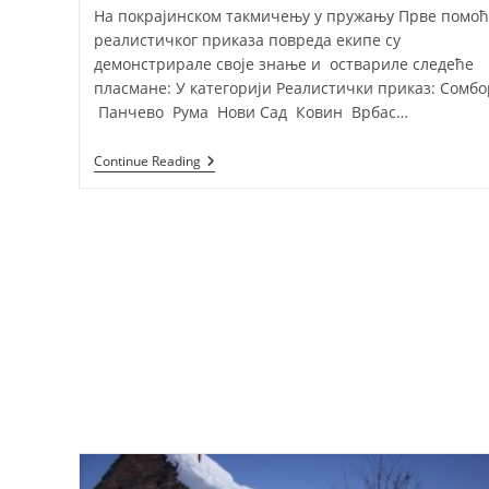
На покрајинском такмичењу у пружању Прве помоћ
реалистичког приказа повреда екипе су
демонстрирале своје знање и оствариле следеће
пласмане: У категорији Реалистички приказ: Сомбо
Панчево Рума Нови Сад Ковин Врбас…
Резултати
Continue Reading
Такмичења