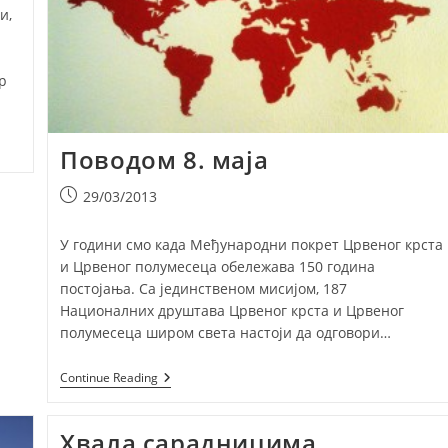
Галерија
и,
р
Поводом 8. маја
Post
29/03/2013
published:
У години смо када Међународни покрет Црвеног крста
и Црвеног полумесеца обележава 150 година
постојања. Са јединственом мисијом, 187
Националних друштава Црвеног крста и Црвеног
полумесеца широм света настоји да одговори…
Поводом
Continue Reading
8.
Маја
Хвала сарадницима