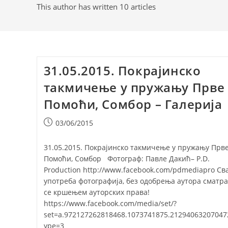
This author has written 10 articles
31.05.2015. Покрајинско
такмичење у пружању Прве
Помоћи, Сомбор – Галерија
Post
03/06/2015
published:
31.05.2015. Покрајинско такмичење у пружању Прв
Помоћи, Сомбор Фотограф: Павле Дакић– P.D.
Production http://www.facebook.com/pdmediapro Св
употреба фотографија, без одобрења аутора сматр
се кршењем ауторских права!
https://www.facebook.com/media/set/?
set=a.972127262818468.1073741875.21294063207047
ype=3