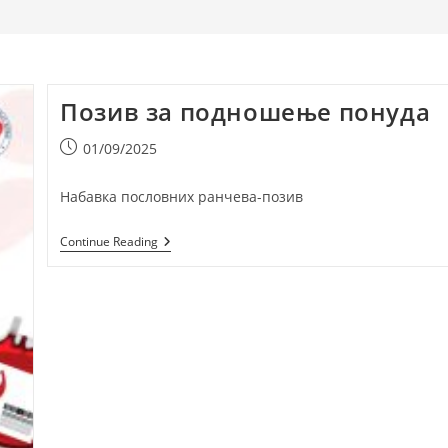
Позив за подношење понуда
Post
01/09/2025
published:
Набавка пословних ранчева-позив
Позив
Continue Reading
За
Подношење
Понуда