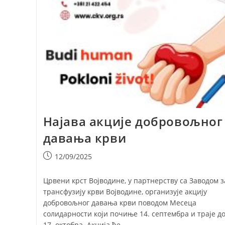
Најава акције добровољног
давања крви
Post
12/09/2025
published:
Црвени крст Војводине, у партнерству са Заводом з
трансфузију крви Војводине, организује акцију
добровољног давања крви поводом Месеца
солидарности који почиње 14. септембра и траје д
17. октобра. Акција ће…