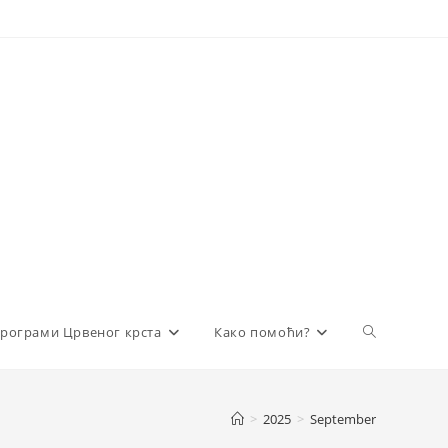
Toggle
рограми Црвеног крста
Како помоћи?
website
>
2025
>
September