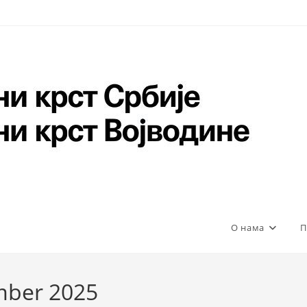
О нама
П
mber 2025