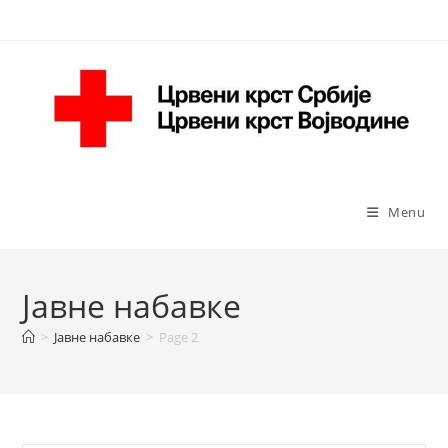
Skip
to
content
Menu
Јавне набавке
>
Јавне набавке
>
Page 2