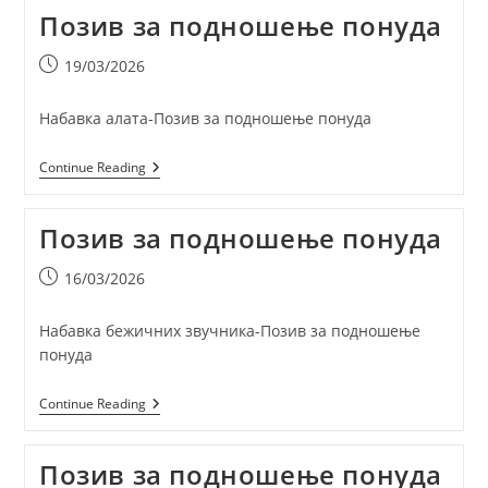
Позив за подношење понуда
Post
19/03/2026
published:
Набавка алата-Позив за подношење понуда
Позив
Continue Reading
За
Подношење
Понуда
Позив за подношење понуда
Post
16/03/2026
published:
Набавка бежичних звучника-Позив за подношење
понуда
Позив
Continue Reading
За
Подношење
Понуда
Позив за подношење понуда