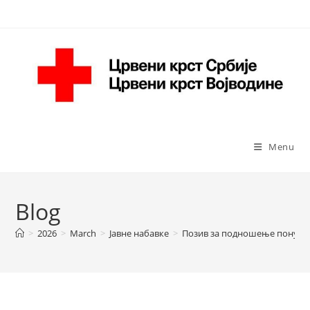
Skip
to
content
Menu
Blog
>
2026
>
March
>
Јавне набавке
>
Позив за подношење понуда