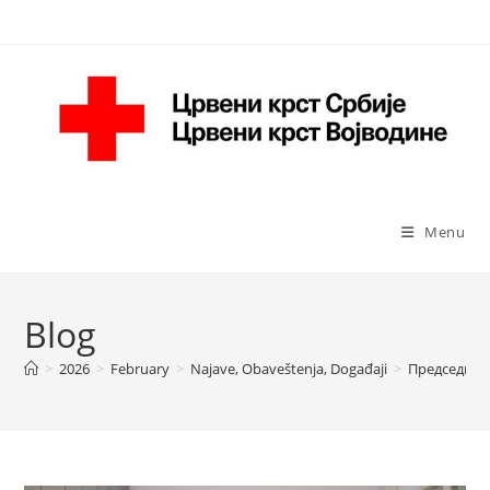
Skip
to
content
Menu
Blog
>
2026
>
February
>
Najave, Obaveštenja, Događaji
>
Председница