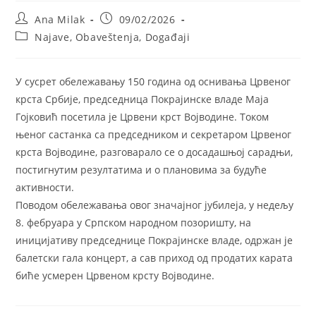
Post
Post
Ana Milak
09/02/2026
author:
published:
Post
Najave, Obaveštenja, Događaji
category:
У сусрет обележавању 150 година од оснивања Црвеног
крста Србије, председница Покрајинске владе Маја
Гојковић посетила је Црвени крст Војводине. Током
њеног састанка са председником и секретаром Црвеног
крста Војводине, разговарало се о досадашњој сарадњи,
постигнутим резултатима и о плановима за будуће
активности.
Поводом обележавања овог значајног јубилеја, у недељу
8. фебруара у Српском народном позоришту, на
иницијативу председнице Покрајинске владе, одржан је
балетски гала концерт, а сав приход од продатих карата
биће усмерен Црвеном крсту Војводине.