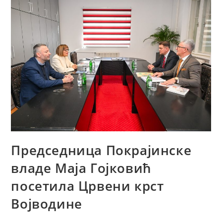
Председница Покрајинске
владе Маја Гојковић
посетила Црвени крст
Војводине