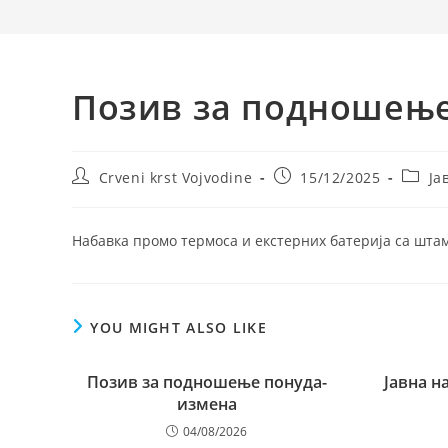
Позив за подношење
Post
Post
Post
Crveni krst Vojvodine
15/12/2025
Ја
author:
published:
catego
Набавка промо термоса и екстерних батерија са шта
YOU MIGHT ALSO LIKE
Позив за подношење понуда-
Јавна н
измена
04/08/2026