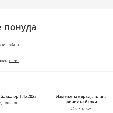
 понуда
вне набавке
ry:
мпом-
Позив
абавка бр.1.4./2023
Измењена верзија плана
јавних набавки
29/06/2023
07/11/2025