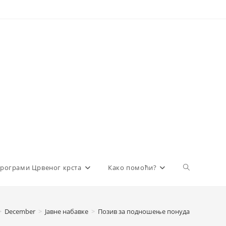
Toggle
рограми Црвеног крста
Како помоћи?
website
>
December
>
Јавне набавке
>
Позив за подношење понуда