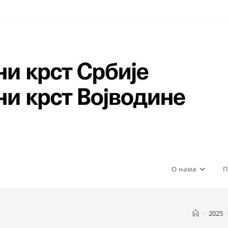
О нама
П
>
2025