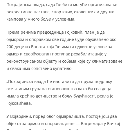
Покрајинска влада, сада ће бити могуће организовање
рекреативне наставе, спортских, еколошких и других
кампова у много бољим условима.
Према речима председнице Гојковић, план је да
одмором и опоравком ове године буде обухваћено око
200 деце из Баната која ће имати одличне услове за
одмор и свеобухватан поступак рехабилитације у
реконструисаном објекту и собама које су климатизоване
и свака има сопствено купатило.
„Покрајинска влада ће наставити да пружа подршку
осетљивим групама становништва како би сва деца
имала срећно детињство и бољу будућност“, рекла је
Гојковићева.
У Војводини, поред овог одмаралишта, постоје још два
објекта за одмор и опоравак деце — Багремара у Бачкој