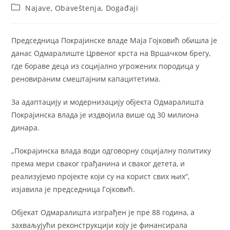
author:
published:
Post
Najave, Obaveštenja, Događaji
category:
Председница Покрајинске владе Маја Гојковић обишла је
данас Одмаралиште Црвеног крста на Вршачком брегу,
где бораве деца из социјално угрожених породица у
реновираним смештајним капацитетима.
За адаптацију и модернизацију објекта Одмаралишта
Покрајинска влада је издвојила више од 30 милиона
динара.
„Покрајинска влада води одговорну социјалну политику
према мери сваког грађанина и сваког детета, и
реализујемо пројекте који су на корист свих њих“,
изјавила је председница Гојковић.
Објекат Одмаралишта изграђен је пре 88 година, а
захваљујући реконструкцији коју је финансирала