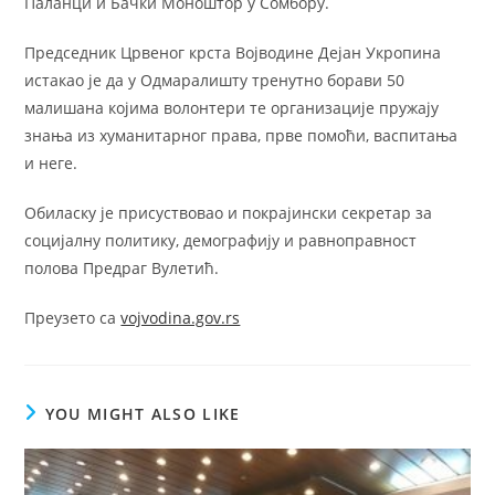
Паланци и Бачки Моноштор у Сомбору.
Председник Црвеног крста Војводине Дејан Укропина
истакао је да у Одмаралишту тренутно борави 50
малишана којима волонтери те организације пружају
знања из хуманитарног права, прве помоћи, васпитања
и неге.
Обиласку је присуствовао и покрајински секретар за
социјалну политику, демографију и равноправност
полова Предраг Вулетић.
Преузето са
vojvodina.gov.rs
YOU MIGHT ALSO LIKE