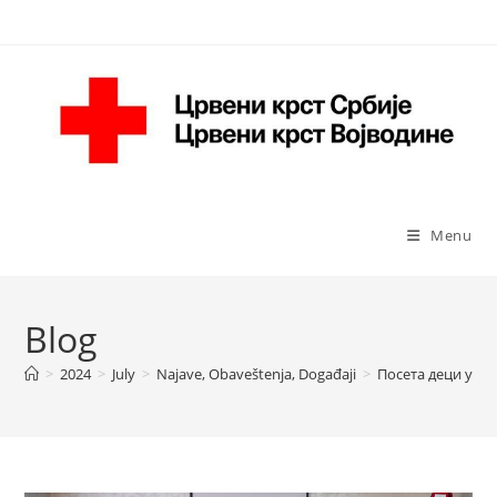
Skip
to
content
Menu
Blog
>
2024
>
July
>
Najave, Obaveštenja, Događaji
>
Посета деци у О