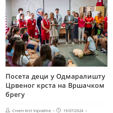
Посета деци у Одмаралишту
Црвеног крста на Вршачком
брегу
Post
Post
Crveni krst Vojvodine
19/07/2024