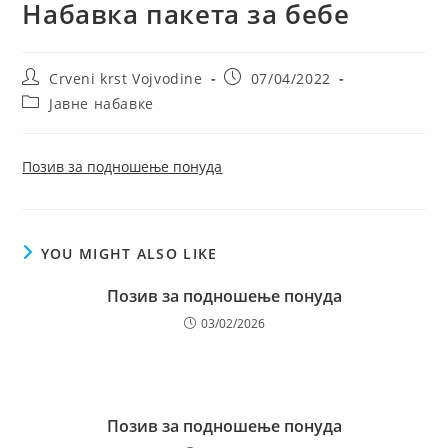
Набавка пакета за бебе
Post
Post
Crveni krst Vojvodine
07/04/2022
author:
published:
Post
Јавне набавке
category:
Позив за подношење понуда
YOU MIGHT ALSO LIKE
Позив за подношење понуда
03/02/2026
Позив за подношење понуда