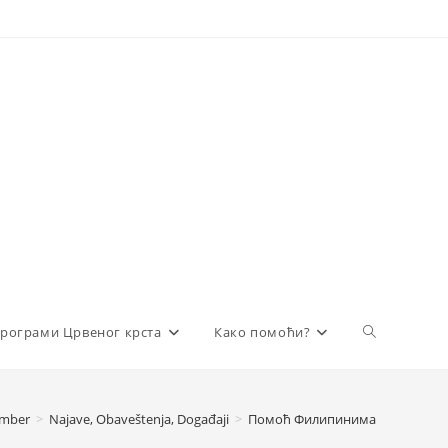
Toggle
рограми Црвеног крста
Како помоћи?
website
mber
>
Najave, Obaveštenja, Događaji
>
Помоћ Филипинима