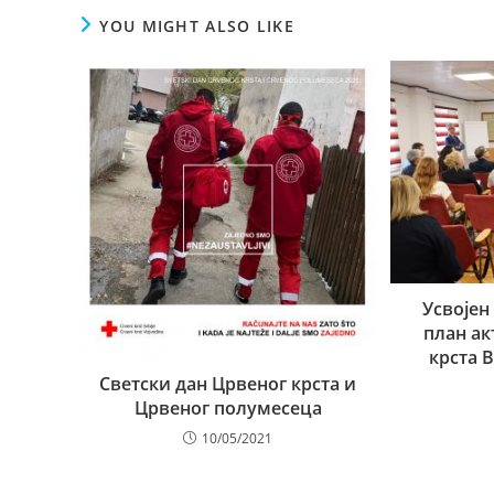
YOU MIGHT ALSO LIKE
Усвојен
план ак
крста В
Светски дан Црвеног крста и
Црвеног полумесеца
10/05/2021