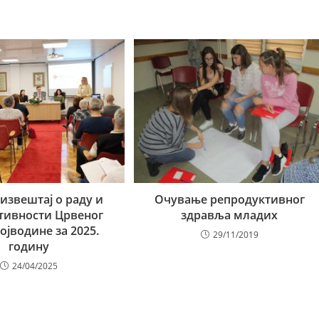
 извештај о раду и
Очување репродуктивног
тивности Црвеног
здравља младих
ојводине за 2025.
29/11/2019
годину
24/04/2025