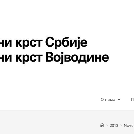
О нама
П
>
2013
>
Nove