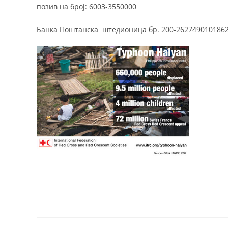
позив на број: 6003-3550000
Банка Поштанска штедионица бр. 200-2627490101862