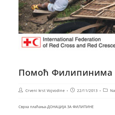
Помоћ Филипинима
Post
Post
Post
Crveni krst Vojvodine
22/11/2013
Na
author:
published:
catego
Сврха плаћања-ДОНАЦИЈА ЗА ФИЛИПИНЕ