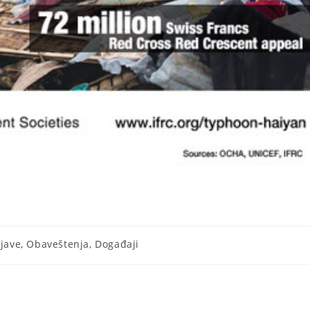
jave, Obaveštenja, Događaji
ry: