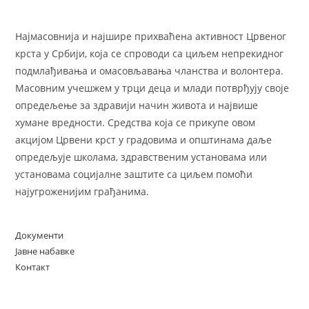
Најмасовнија и најшире прихваћена активност Црвеног
крста у Србији, која се спроводи са циљем непрекидног
подмлађивања и омасовљавања чланства и волонтера.
Масовним учешжем у трци деца и млади потврђују своје
опредељење за здравији начин живота и највише
хумане вредности. Средства која се прикупе овом
акцијом Црвени крст у градовима и општинама даље
опредељује школама, здравственим установама или
установама социјалне заштите са циљем помоћи
најугроженијим грађанима.
Документи
Јавне набавке
Контакт