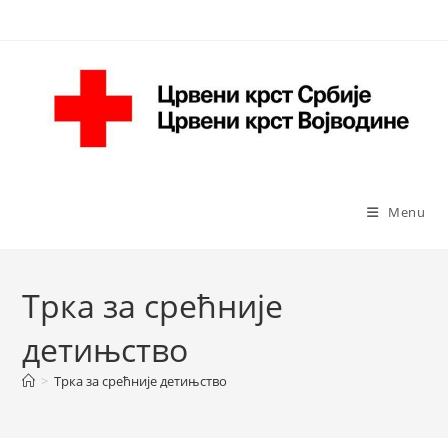
Skip
to
content
Menu
Трка за срећније
детињство
>
Трка за срећније детињство