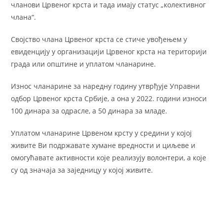
чланови Црвеног крста и тада имају статус „колективног
члана“.
Својство члана Црвеног крста се стиче увођењем у
евиденцију у организацији Црвеног крста на територији
града или општине и уплатом чланарине.
Износ чланарине за наредну годину утврђује Управни
одбор Црвеног крста Србије, а она у 2022. години износи
100 динара за одрасле, а 50 динара за младе.
Уплатом чланарине Црвеном крсту у средини у којој
живите Ви подржавате хумане вредности и циљеве и
омогућавате активности које реализују волонтери, а које
су од значаја за заједницу у којој живите.