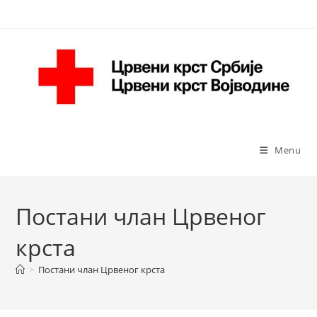
Skip
to
content
Menu
Постани члан Црвеног
крста
>
Постани члан Црвеног крста