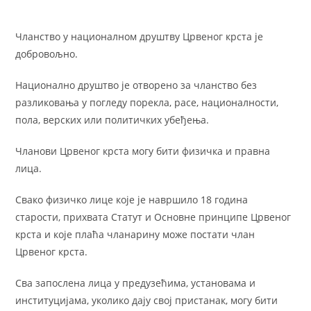
Чланство у националном друштву Црвеног крста је
добровољно.
Национално друштво је отворено за чланство без
разликовања у погледу порекла, расе, националности,
пола, верских или политичких убеђења.
Чланови Црвеног крста могу бити физичка и правна
лица.
Свако физичко лице које је навршило 18 година
старости, прихвата Статут и Основне принципе Црвеног
крста и које плаћа чланарину може постати члан
Црвеног крста.
Сва запослена лица у предузећима, установама и
институцијама, уколико дају свој пристанак, могу бити